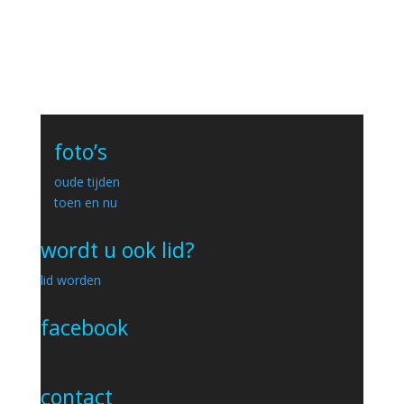
foto’s
oude tijden
toen en nu
wordt u ook lid?
lid worden
facebook
contact